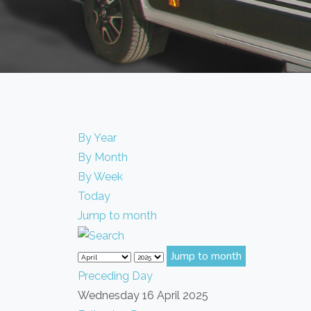
By Year
By Month
By Week
Today
Jump to month
Jump to month
Preceding Day
Wednesday 16 April 2025