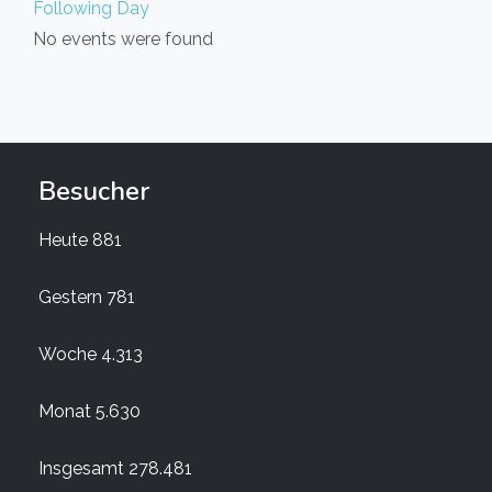
Following Day
No events were found
Besucher
Heute
881
Gestern
781
Woche
4.313
Monat
5.630
Insgesamt
278.481