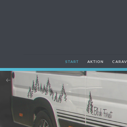
START
AKTION
CARAV