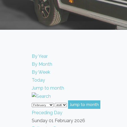
By Year
By Month
By Week
Today
Jump to month
Jump to month
Preceding Day
Sunday 01 February 2026