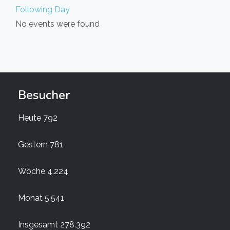
Following Day
No events were found
Besucher
Heute
792
Gestern
781
Woche
4.224
Monat
5.541
Insgesamt
278.392