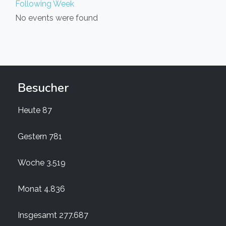
Following Week
No events were found
Besucher
Heute
87
Gestern
781
Woche
3.519
Monat
4.836
Insgesamt
277.687